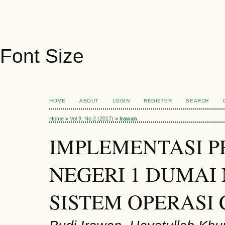
Font Size
HOME
ABOUT
LOGIN
REGISTER
SEARCH
Home
>
Vol 9, No 2 (2017)
>
Irawan
IMPLEMENTASI P
NEGERI 1 DUMA
SISTEM OPERASI