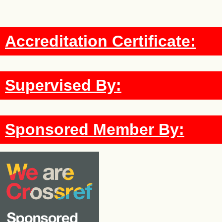
Accreditation Certificate:
Supervised By:
Sponsored Member By: